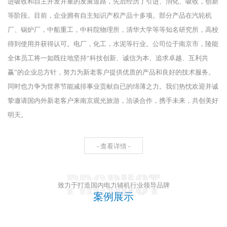
进吸收和自主开发并重的发展道路，先后经历了引进、消化、吸收，创新
等阶段。目前，企业拥有自主知识产权产品十多项。部分产品在汽轮机
厂、锅炉厂，中船重工，中科院物理所，清华大学等等知名研究所，高校
得到使用并获得认可。电厂，化工，水泥等行业。公司位于南京市，陵能
全体员工将一如既往地坚持“科技创新、诚信为本、追求卓越、互利共
赢”的企业总方针，努力为新老客户提供优质的产品和良好的技术服务。
同时也力争为世界节能减排事业贡献自已的绵薄之力。我们热忱欢迎并诚
挚邀请国内外新老客户来南京观光旅游，洽谈合作，携手未来，共创美好
明天。
- 查看详情 -
致力于打造国内电力辅机行业领导品牌
案例展示