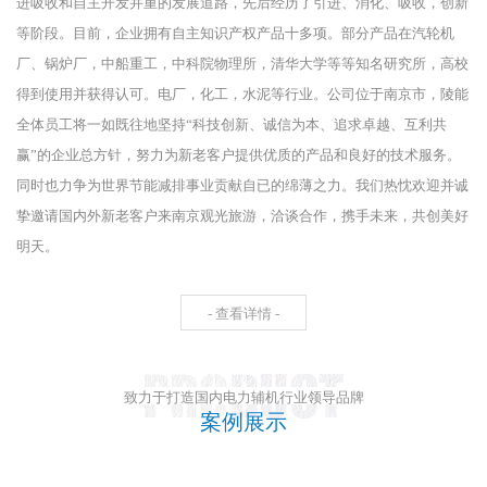
进吸收和自主开发并重的发展道路，先后经历了引进、消化、吸收，创新
等阶段。目前，企业拥有自主知识产权产品十多项。部分产品在汽轮机
厂、锅炉厂，中船重工，中科院物理所，清华大学等等知名研究所，高校
得到使用并获得认可。电厂，化工，水泥等行业。公司位于南京市，陵能
全体员工将一如既往地坚持“科技创新、诚信为本、追求卓越、互利共
赢”的企业总方针，努力为新老客户提供优质的产品和良好的技术服务。
同时也力争为世界节能减排事业贡献自已的绵薄之力。我们热忱欢迎并诚
挚邀请国内外新老客户来南京观光旅游，洽谈合作，携手未来，共创美好
明天。
- 查看详情 -
致力于打造国内电力辅机行业领导品牌
案例展示