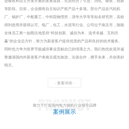
进吸收和自主开发并重的发展道路，先后经历了引进、消化、吸收，创新
等阶段。目前，企业拥有自主知识产权产品十多项。部分产品在汽轮机
厂、锅炉厂，中船重工，中科院物理所，清华大学等等知名研究所，高校
得到使用并获得认可。电厂，化工，水泥等行业。公司位于南京市，陵能
全体员工将一如既往地坚持“科技创新、诚信为本、追求卓越、互利共
赢”的企业总方针，努力为新老客户提供优质的产品和良好的技术服务。
同时也力争为世界节能减排事业贡献自已的绵薄之力。我们热忱欢迎并诚
挚邀请国内外新老客户来南京观光旅游，洽谈合作，携手未来，共创美好
明天。
- 查看详情 -
致力于打造国内电力辅机行业领导品牌
案例展示