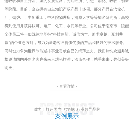
进吸收和自主开发并重的发展道路，先后经历了引进、消化、吸收，创新
等阶段。目前，企业拥有自主知识产权产品十多项。部分产品在汽轮机
厂、锅炉厂，中船重工，中科院物理所，清华大学等等知名研究所，高校
得到使用并获得认可。电厂，化工，水泥等行业。公司位于南京市，陵能
全体员工将一如既往地坚持“科技创新、诚信为本、追求卓越、互利共
赢”的企业总方针，努力为新老客户提供优质的产品和良好的技术服务。
同时也力争为世界节能减排事业贡献自已的绵薄之力。我们热忱欢迎并诚
挚邀请国内外新老客户来南京观光旅游，洽谈合作，携手未来，共创美好
明天。
- 查看详情 -
致力于打造国内电力辅机行业领导品牌
案例展示